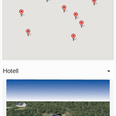
Adresse:
Reisegleder c/o
Internasjonale
Messetjenester AS
c/o Business Jessheim,
Storgata 6
N-2050
Jessheim
Kontaktskjema
Ring oss
Hotell