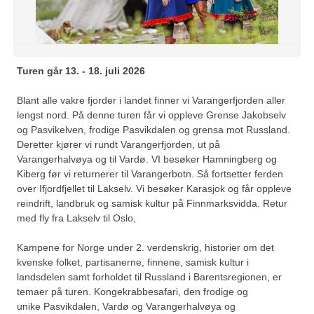
Turen går 13. - 18. juli 2026
Blant alle vakre fjorder i landet finner vi Varangerfjorden aller
lengst nord. På denne turen får vi oppleve Grense Jakobselv
og Pasvikelven, frodige Pasvikdalen og grensa mot Russland.
Deretter kjører vi rundt Varangerfjorden, ut på
Varangerhalvøya og til Vardø. VI besøker Hamningberg og
Kiberg før vi returnerer til Varangerbotn. Så fortsetter ferden
over Ifjordfjellet til Lakselv. Vi besøker Karasjok og får oppleve
reindrift, landbruk og samisk kultur på Finnmarksvidda. Retur
med fly fra Lakselv til Oslo,
Kampene for Norge under 2. verdenskrig, historier om det
kvenske folket, partisanerne, finnene, samisk kultur i
landsdelen samt forholdet til Russland i Barentsregionen, er
temaer på turen. Kongekrabbesafari, den frodige og
unike Pasvikdalen, Vardø og Varangerhalvøya og