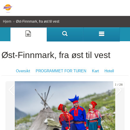
Hjem
»
Øst-Finnmark, fra øst til vest
Øst-Finnmark, fra øst til vest
Oversikt
PROGRAMMET FOR TUREN
Kart
Hotell
1
26