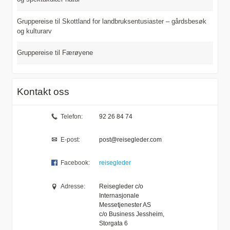
Gruppereise til Skottland for landbruksentusiaster – gårdsbesøk
og kulturarv
Gruppereise til Færøyene
Kontakt oss
Telefon:
92 26 84 74
E-post:
post@reisegleder.com
Facebook:
reisegleder
Adresse:
Reisegleder c/o
Internasjonale
Messetjenester AS
c/o Business Jessheim,
Storgata 6