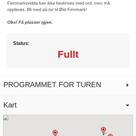
Finnmarksvidda kan ikke beskrives med ord, men må
oppleves. Bli med på tur til Øst-Finnmark!
Obs! Få plasser igjen.
Status:
Fullt
Kontakt oss
PROGRAMMET FOR TUREN
Telefon:
92 26 84 74
Kart
E-post:
post@reisegleder.com
Facebook:
reisegleder