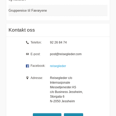
Gruppereise til Færøyene
Image: Spelet om Heilag Olav på Stiklestad
Kontakt oss
Telefon:
92 26 84 74
E-post:
post@reisegleder.com
Facebook:
reisegleder
Adresse:
Reisegleder c/o
Internasjonale
Messetjenester AS
Image: Kulturgården Bjerkem
c/o Business Jessheim,
Storgata 6
N-2050
Jessheim