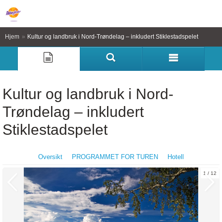
Hjem
»
Kultur og landbruk i Nord-Trøndelag – inkludert Stiklestadspelet
Kultur og landbruk i Nord-
Trøndelag – inkludert
Stiklestadspelet
Oversikt
PROGRAMMET FOR TUREN
Hotell
1
12