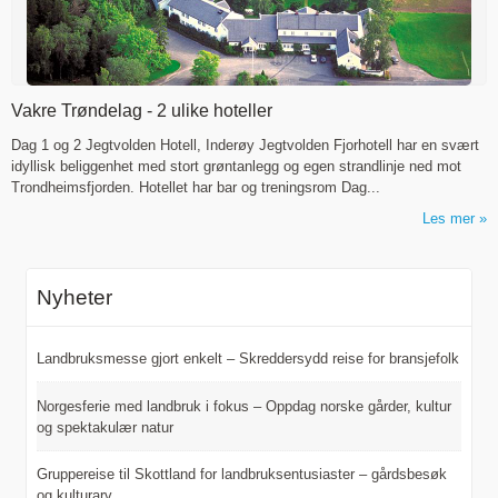
c/o Business Jessheim,
Storgata 6
N-2050
Jessheim
Vakre Trøndelag - 2 ulike hoteller
Kontaktskjema
Ring oss
Dag 1 og 2 Jegtvolden Hotell, Inderøy Jegtvolden Fjorhotell har en svært
idyllisk beliggenhet med stort grøntanlegg og egen strandlinje ned mot
Trondheimsfjorden. Hotellet har bar og treningsrom Dag...
Image: Spelet om Heilag Olav på Stiklestad
Les mer
Nyheter
Landbruksmesse gjort enkelt – Skreddersydd reise for bransjefolk
Norgesferie med landbruk i fokus – Oppdag norske gårder, kultur
og spektakulær natur
Gruppereise til Skottland for landbruksentusiaster – gårdsbesøk
og kulturarv