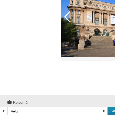
Reisemål
Sø
Velg