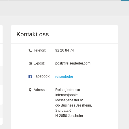
Kontakt oss
Telefon:
92 26 84 74
E-post:
post@reisegleder.com
Facebook:
reisegleder
Adresse:
Reisegleder c/o
Internasjonale
Messetjenester AS
c/o Business Jessheim,
Storgata 6
N-2050
Jessheim