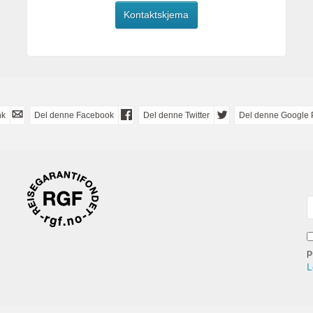
Kontaktskjema
nk
Del denne Facebook
Del denne Twitter
Del denne Google 
p
L