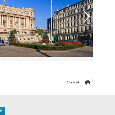
Skriv ut
k