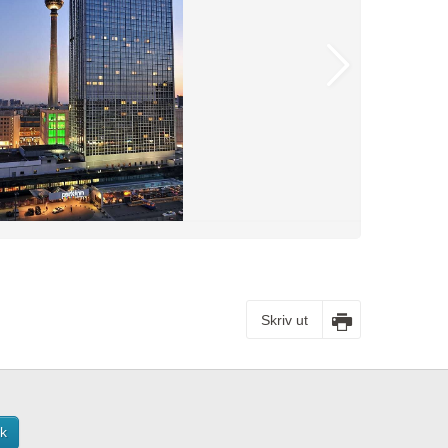
Skriv ut
k