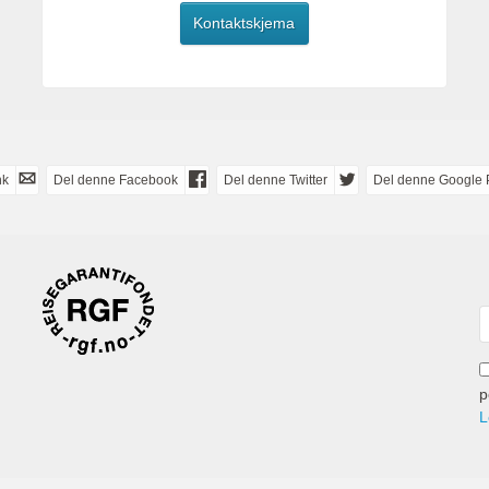
Kontaktskjema
nk
Del denne Facebook
Del denne Twitter
Del denne Google 
p
L