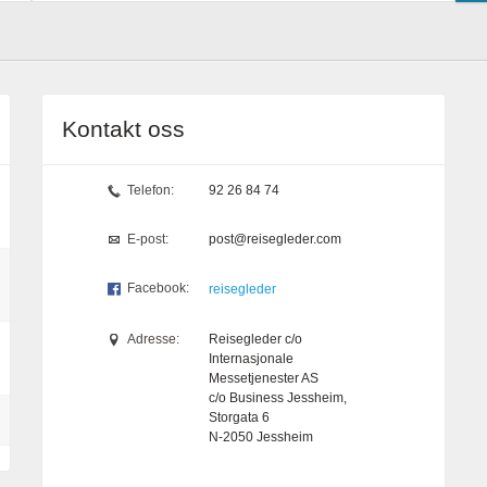
Kontakt oss
Telefon:
92 26 84 74
E-post:
post@reisegleder.com
Facebook:
reisegleder
Adresse:
Reisegleder c/o
Internasjonale
Messetjenester AS
c/o Business Jessheim,
Storgata 6
N-2050
Jessheim