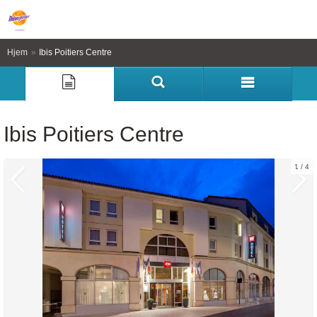
Hjem
»
Ibis Poitiers Centre
Ibis Poitiers Centre
1
4