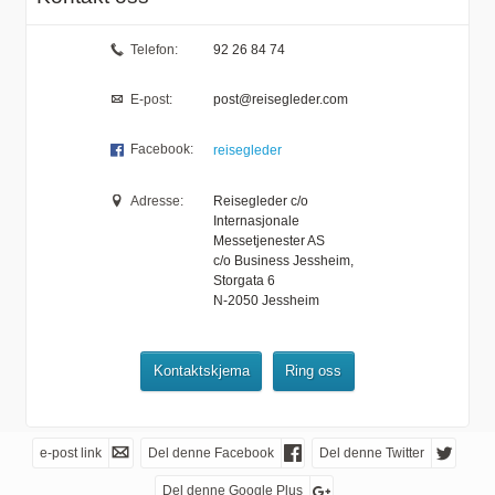
Telefon:
92 26 84 74
E-post:
post@reisegleder.com
Facebook:
reisegleder
Adresse:
Reisegleder c/o
Internasjonale
Messetjenester AS
c/o Business Jessheim,
Storgata 6
N-2050
Jessheim
Kontaktskjema
Ring oss
e-post link
Del denne Facebook
Del denne Twitter
Del denne Google Plus